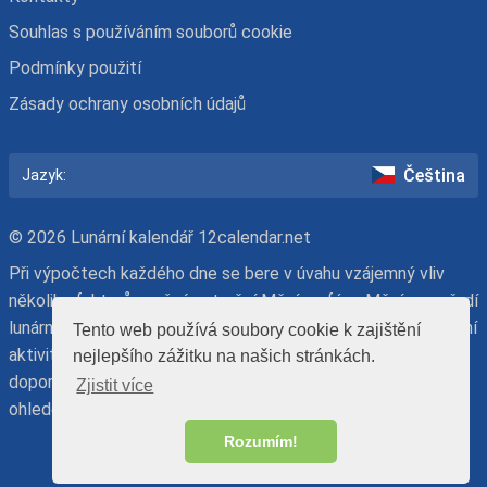
Souhlas s používáním souborů cookie
Podmínky použití
Zásady ochrany osobních údajů
Čeština
Jazyk:
© 2026 Lunární kalendář 12calendar.net
Při výpočtech každého dne se bere v úvahu vzájemný vliv
několika faktorů: možné zatmění Měsíce, fáze Měsíce, pořadí
lunárního dne, znamení zvěrokruhu a den v týdnu. Při plánování
Tento web používá soubory cookie k zajištění
aktivit mějte na paměti, že náš lunární kalendář má
nejlepšího zážitku na našich stránkách.
doporučující charakter. Konečné rozhodnutí je na vás – s
Zjistit více
ohledem na názor odborníků-astrologů nebo proti němu.
Rozumím!