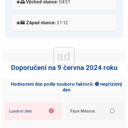
☀️🌅 Východ slunce:
04:51
☀️🌇 Západ slunce:
21:12
ad
Doporučení na 9 června 2024 roku
Hodnocení dne podle souboru faktorů: 🔴 nepříznivý
den
🔴
⚪
Lunární den:
Fáze Měsíce: