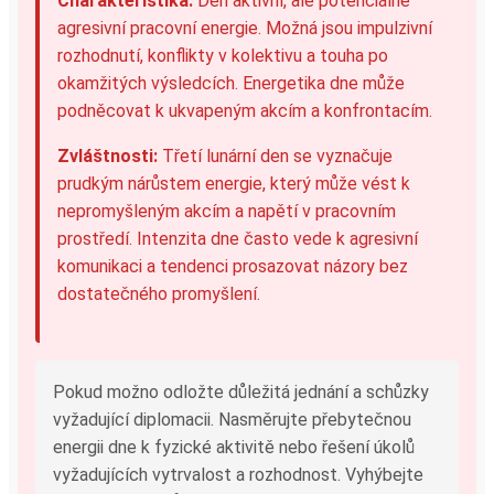
Charakteristika:
Den aktivní, ale potenciálně
agresivní pracovní energie. Možná jsou impulzivní
rozhodnutí, konflikty v kolektivu a touha po
okamžitých výsledcích. Energetika dne může
podněcovat k ukvapeným akcím a konfrontacím.
Zvláštnosti:
Třetí lunární den se vyznačuje
prudkým nárůstem energie, který může vést k
nepromyšleným akcím a napětí v pracovním
prostředí. Intenzita dne často vede k agresivní
komunikaci a tendenci prosazovat názory bez
dostatečného promyšlení.
Pokud možno odložte důležitá jednání a schůzky
vyžadující diplomacii. Nasměrujte přebytečnou
energii dne k fyzické aktivitě nebo řešení úkolů
vyžadujících vytrvalost a rozhodnost. Vyhýbejte