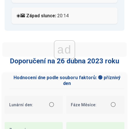
☀️🌇 Západ slunce:
20:14
ad
Doporučení na 26 dubna 2023 roku
Hodnocení dne podle souboru faktorů: 🟢 příznivý
den
⚪
⚪
Lunární den:
Fáze Měsíce: