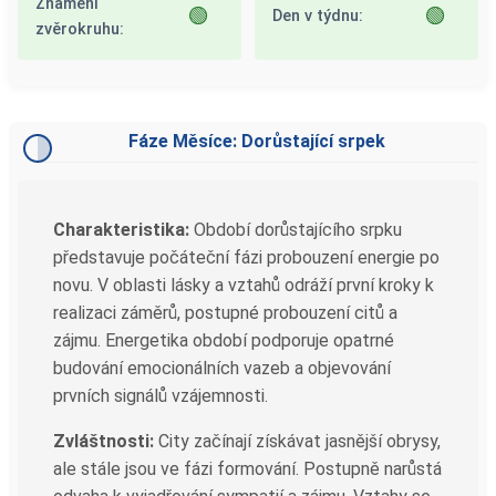
Znamení
🟢
🟢
Den v týdnu:
zvěrokruhu:
Fáze Měsíce: Dorůstající srpek
Charakteristika:
Období dorůstajícího srpku
představuje počáteční fázi probouzení energie po
novu. V oblasti lásky a vztahů odráží první kroky k
realizaci záměrů, postupné probouzení citů a
zájmu. Energetika období podporuje opatrné
budování emocionálních vazeb a objevování
prvních signálů vzájemnosti.
Zvláštnosti:
City začínají získávat jasnější obrysy,
ale stále jsou ve fázi formování. Postupně narůstá