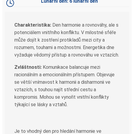
Lunární den: 6 lunární den
Charakteristika:
Den harmonie a rovnováhy, ale s
potenciálem vnitřního konfliktu. V milostné sféře
může dojít k zostření protikladů mezi city a
rozumem, touhami a možnostmi. Energetika dne
vyžaduje vědomý přístup a rovnováhu ve vztazích.
Zvláštnosti:
Komunikace balancuje mezi
racionálním a emocionálním přístupem. Objevuje
se větší vnímavost k harmonii a disharmonii ve
vztazích, s touhou najít střední cestu a
kompromis. Mohou se vynořit vnitřní konflikty
týkající se lásky a vztahů.
Je to vhodný den pro hledání harmonie ve