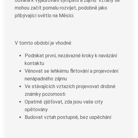
odvaha k vyjadřování sympatií a zájmu. Vztahy se
mohou začít pomalu rozvíjet, podobně jako
přibývající světlo na Měsíci.
V tomto období je vhodné:
Podnikat první, nezávazné kroky k navázání
kontaktu
Věnovat se lehkému flirtování a projevování
nenápadného zájmu
Ve stávajících vztazích projevovat drobné
známky pozornosti
Opatrně zjišťovat, zda jsou vaše city
opětovány
Budovat vztah postupně, bez uspěchání