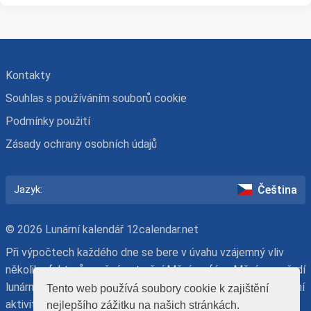
Kontakty
Souhlas s používáním souborů cookie
Podmínky použití
Zásady ochrany osobních údajů
Čeština
Jazyk:
© 2026 Lunární kalendář 12calendar.net
Při výpočtech každého dne se bere v úvahu vzájemný vliv
několika faktorů: možné zatmění Měsíce, fáze Měsíce, pořadí
lunárního dne, znamení zvěrokruhu a den v týdnu. Při plánování
Tento web používá soubory cookie k zajištění
aktivit mějte na paměti, že náš lunární kalendář má
nejlepšího zážitku na našich stránkách.