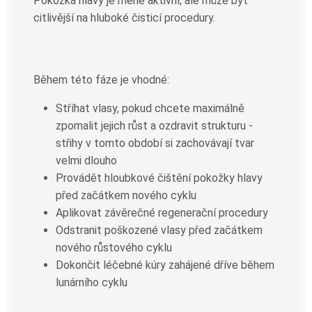
Pokožka hlavy je méně aktivní, ale může být
citlivější na hluboké čisticí procedury.
Během této fáze je vhodné:
Stříhat vlasy, pokud chcete maximálně
zpomalit jejich růst a ozdravit strukturu -
střihy v tomto období si zachovávají tvar
velmi dlouho
Provádět hloubkové čištění pokožky hlavy
před začátkem nového cyklu
Aplikovat závěrečné regenerační procedury
Odstranit poškozené vlasy před začátkem
nového růstového cyklu
Dokončit léčebné kúry zahájené dříve během
lunárního cyklu