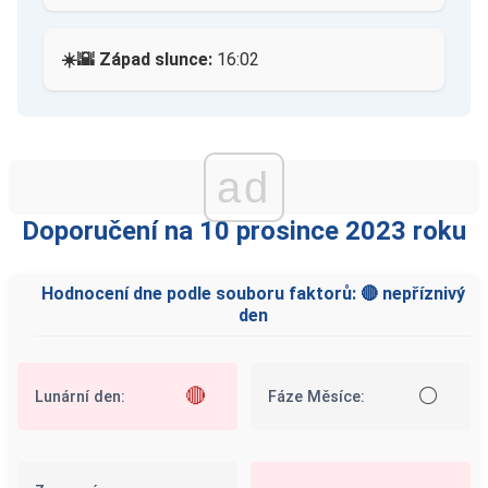
☀️🌇 Západ slunce:
16:02
ad
Doporučení na 10 prosince 2023 roku
Hodnocení dne podle souboru faktorů: 🔴 nepříznivý
den
🔴
⚪
Lunární den:
Fáze Měsíce: