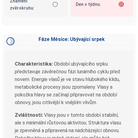
Znamení
⚪
🔴
Den v týdnu:
zvěrokruhu:
Fáze Měsíce: Ubývající srpek
Charakteristika:
Období ubývajícího srpku
představuje závěrečnou fázi lunárního cyklu před
novem. Energie vlasů je ve stavu hlubokého klidu,
metabolické procesy jsou zpomaleny. Vlasy a
pokožka hlavy se začínají připravovat na období
obnovy, jsou citlivější k vnějším vlivům.
Zvláštnosti:
Vlasy jsou v tomto období stabilní,
ale s minimální růstovou aktivitou. Struktura vlasu
je zpevněná a připravená na nadcházející obnovu.