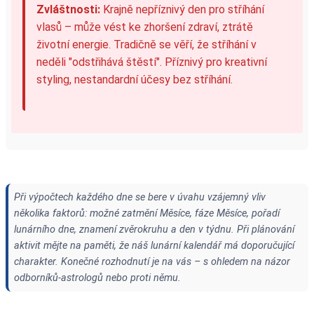
Zvláštnosti:
Krajně nepříznivý den pro stříhání
vlasů – může vést ke zhoršení zdraví, ztrátě
životní energie. Tradičně se věří, že stříhání v
neděli "odstřihává štěstí". Příznivý pro kreativní
styling, nestandardní účesy bez stříhání.
Při výpočtech každého dne se bere v úvahu vzájemný vliv
několika faktorů: možné zatmění Měsíce, fáze Měsíce, pořadí
lunárního dne, znamení zvěrokruhu a den v týdnu. Při plánování
aktivit mějte na paměti, že náš lunární kalendář má doporučující
charakter. Konečné rozhodnutí je na vás – s ohledem na názor
odborníků-astrologů nebo proti němu.