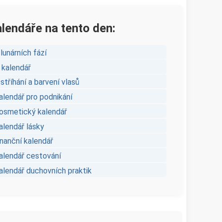
alendáře na tento den:
lunárních fází
 kalendář
stříhání a barvení vlasů
alendář pro podnikání
kosmetický kalendář
alendář lásky
inanční kalendář
kalendář cestování
kalendář duchovních praktik