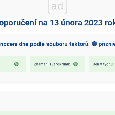
ad
oporučení na 13 února 2023 ro
nocení dne podle souboru faktorů: 🟢 přízni
🟢
🟢
Znamení zvěrokruhu:
Den v týdnu: