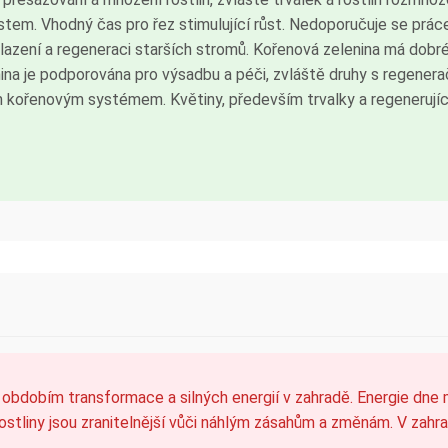
ostem. Vhodný čas pro řez stimulující růst. Nedoporučuje se prác
mlazení a regeneraci starších stromů. Kořenová zelenina má dobr
ina je podporována pro výsadbu a péči, zvláště druhy s regenerač
m kořenovým systémem. Květiny, především trvalky a regenerující
 obdobím transformace a silných energií v zahradě. Energie dne 
 Rostliny jsou zranitelnější vůči náhlým zásahům a změnám. V za