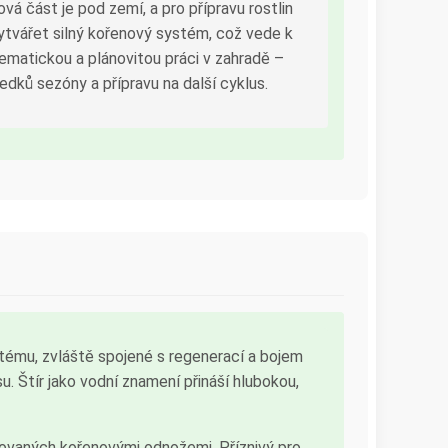
ová část je pod zemí, a pro přípravu rostlin
ytvářet silný kořenový systém, což vede k
stematickou a plánovitou práci v zahradě –
ledků sezóny a přípravu na další cyklus.
tému, zvláště spojené s regenerací a bojem
su. Štír jako vodní znamení přináší hlubokou,
ožovaných kořenovými odnožemi. Příznivý pro