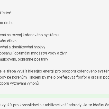
říznivé:
ho druhu
ená na rozvoj kořenového systému
vání dřeva
ými a draslíkovými hnojivy
obsahují optimální množství vody a živin
 mulčování, ochranné postřiky
 je třeba využít klesající energii pro podporu kořenového systém
vody ke kořenům. Hnojení by mělo preferovat fosfor a draslík podp
dporu vyzrávání výhonů.
využít pro konsolidaci a stabilizaci vaší zahrady. Je to ideální