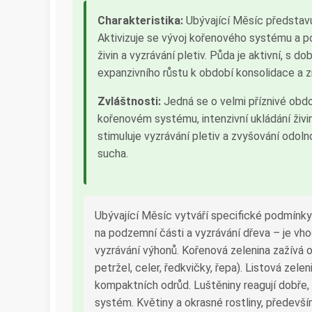
Charakteristika:
Ubývající Měsíc představu
Aktivizuje se vývoj kořenového systému a pod
živin a vyzrávání pletiv. Půda je aktivní, s 
expanzivního růstu k období konsolidace a zr
Zvláštnosti:
Jedná se o velmi příznivé obdob
kořenovém systému, intenzivní ukládání živi
stimuluje vyzrávání pletiv a zvyšování odoln
sucha.
Ubývající Měsíc vytváří specifické podmínky 
na podzemní části a vyzrávání dřeva – je vho
vyzrávání výhonů. Kořenová zelenina zažívá o
petržel, celer, ředkvičky, řepa). Listová zel
kompaktních odrůd. Luštěniny reagují dobře,
systém. Květiny a okrasné rostliny, především