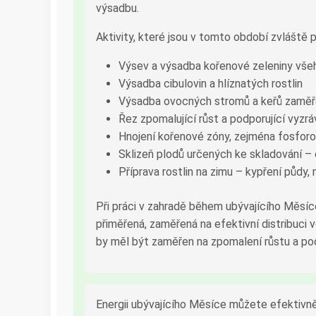
výsadbu.
Aktivity, které jsou v tomto období zvláště p
Výsev a výsadba kořenové zeleniny vše
Výsadba cibulovin a hlíznatých rostlin
Výsadba ovocných stromů a keřů zaměř
Řez zpomalující růst a podporující vyzrá
Hnojení kořenové zóny, zejména fosforov
Sklizeň plodů určených ke skladování – 
Příprava rostlin na zimu – kypření půdy,
Při práci v zahradě během ubývajícího Měsíce
přiměřená, zaměřená na efektivní distribuci 
by měl být zaměřen na zpomalení růstu a po
Energii ubývajícího Měsíce můžete efektivně 