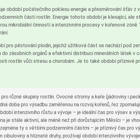
je období počátečního poklesu energie a přesměrování šťáv z vr
zemních částí rostlin. Energie tohoto období je klesající, ale st
dobrou mikrobiální činností a intenzivními procesy v kořenové zón
ání.
í pro pěstování plodin, jejichž užitková část se nachází pod zem
n do zásobních orgánů a efektivní distribuci minerálních látek v
osti rostlin vůči stresu a chorobám. Je to také období příznivé p
pro různé skupiny rostlin. Ovocné stromy a keře (jádroviny i pec
dná doba pro výsadbu zaměřenou na rozvoj kořenů, řez zpomalující
bdobí intenzivního růstu a vývoje – je ideální čas pro výsev a v
enina je stále aktivní, ale méně než při dorůstajícím Měsíci – je 
 zejména ty s většími podzemními částmi – je příznivý čas pro vý
 cibuloviny a hlíznaté druhy, prožívají období intenzivního vývoj