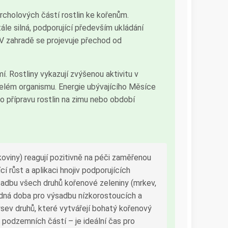
cholových částí rostlin ke kořenům.
ále silná, podporující především ukládání
ě. V zahradě se projevuje přechod od
í. Rostliny vykazují zvýšenou aktivitu v
 celém organismu. Energie ubývajícího Měsíce
ro přípravu rostlin na zimu nebo období
koviny) reagují pozitivně na péči zaměřenou
 růst a aplikaci hnojiv podporujících
ýsadbu všech druhů kořenové zeleniny (mrkev,
vhodná doba pro výsadbu nízkorostoucích a
sev druhů, které vytvářejí bohatý kořenový
e podzemních částí – je ideální čas pro