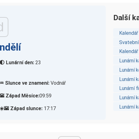
Další k
d
Kalendář 
Svatební
ndělí
Kalendář 
Lunární k
🌓 Lunární den:
23
Lunární 
Lunární k
♒ Slunce ve znamení:
Vodnář
Lunární f
🌇 Západ Měsíce:
09:59
Lunární 
Lunární 
☀️🌇 Západ slunce:
17:17