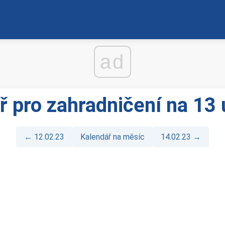
ad
ř pro zahradničení na 13
← 12.02.23
Kalendář na měsíc
14.02.23 →