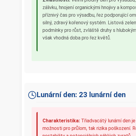
zálivku, hnojení organickými hnojivy a komp
příznivý čas pro výsadbu, řez podporující o
silný, zdravý kořenový systém. Listová zelen
podmínky pro růst, zvláště druhy s hluboký
však vhodná doba pro řez květů.
Lunární den: 23 lunární den
Charakteristika:
Třiadvacátý lunární den je
možnosti pro průlom, tak rizika poškození.
nestability a potenciálních náhlých zvratů.