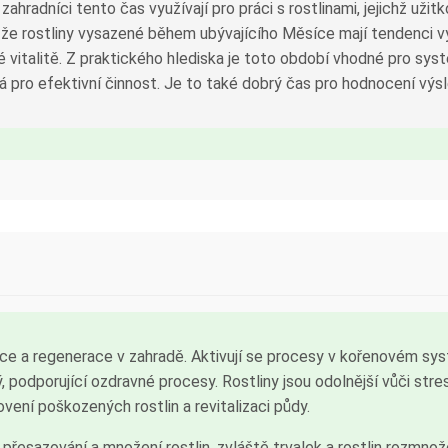
zahradníci tento čas využívají pro práci s rostlinami, jejichž užitk
, že rostliny vysazené během ubývajícího Měsíce mají tendenci v
vé vitalitě. Z praktického hlediska je toto období vhodné pro sy
lná pro efektivní činnost. Je to také dobrý čas pro hodnocení výs
ce a regenerace v zahradě. Aktivují se procesy v kořenovém sys
ý, podporující ozdravné procesy. Rostliny jsou odolnější vůči stre
ovení poškozených rostlin a revitalizaci půdy.
přesazování a množení rostlin, zvláště trvalek a rostlin rozmn