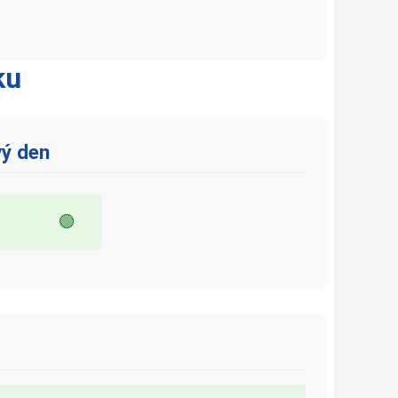
ku
vý den
🟢