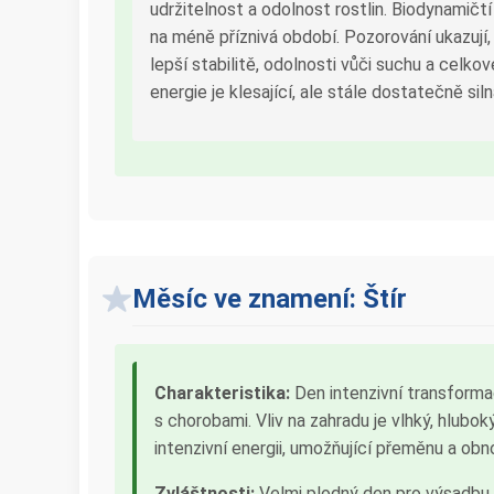
udržitelnost a odolnost rostlin. Biodynamičtí 
na méně příznivá období. Pozorování ukazují
lepší stabilitě, odolnosti vůči suchu a celko
energie je klesající, ale stále dostatečně si
Měsíc ve znamení: Štír
Charakteristika:
Den intenzivní transforma
s chorobami. Vliv na zahradu je vlhký, hlubok
intenzivní energii, umožňující přeměnu a obn
Zvláštnosti:
Velmi plodný den pro výsadbu, 