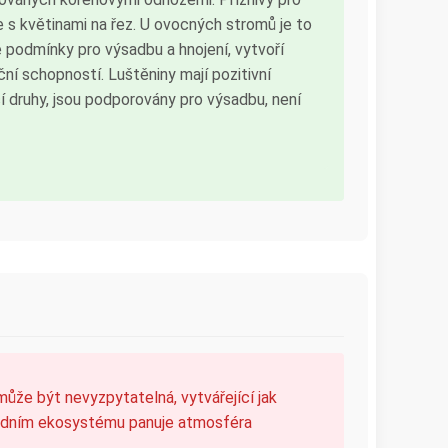
e s květinami na řez. U ovocných stromů je to
é podmínky pro výsadbu a hnojení, vytvoří
ní schopností. Luštěniny mají pozitivní
 druhy, jsou podporovány pro výsadbu, není
může být nevyzpytatelná, vytvářející jak
hradním ekosystému panuje atmosféra