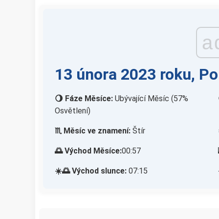
a
13 února 2023 roku, Po
🌖 Fáze Měsíce:
Ubývající Měsíc (57%
Osvětlení)
♏ Měsíc ve znamení:
Štír
🌅 Východ Měsíce:
00:57
☀️🌅 Východ slunce:
07:15