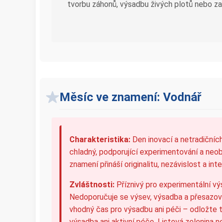
tvorbu záhonů, výsadbu živých plotů nebo zak
Měsíc ve znamení: Vodnář
Charakteristika:
Den inovací a netradičních
chladný, podporující experimentování a neo
znamení přináší originalitu, nezávislost a in
Zvláštnosti:
Příznivý pro experimentální vý
Nedoporučuje se výsev, výsadba a přesazován
vhodný čas pro výsadbu ani péči – odložte 
výsadba ani aktivní péče. Listová zelenina ne