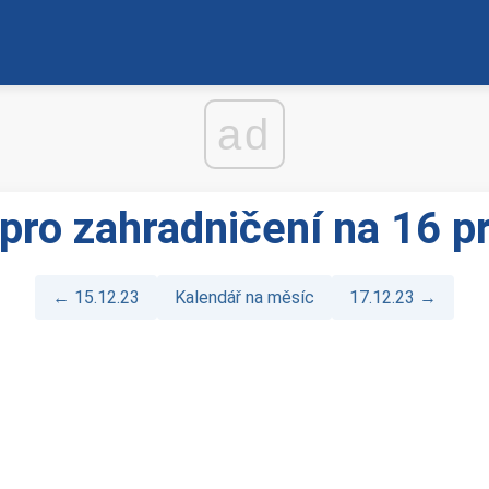
ad
 pro zahradničení na 16 p
← 15.12.23
Kalendář na měsíc
17.12.23 →