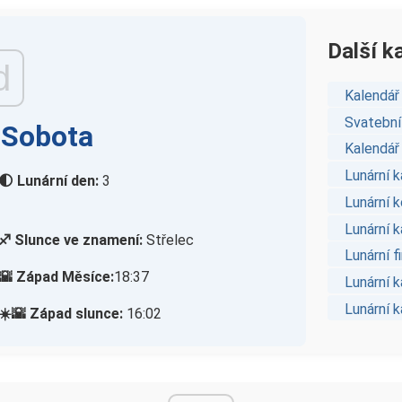
Další k
d
Kalendář 
Svatební
 Sobota
Kalendář 
Lunární k
🌓 Lunární den:
3
Lunární 
Lunární k
♐ Slunce ve znamení:
Střelec
Lunární f
🌇 Západ Měsíce:
18:37
Lunární 
Lunární 
☀️🌇 Západ slunce:
16:02