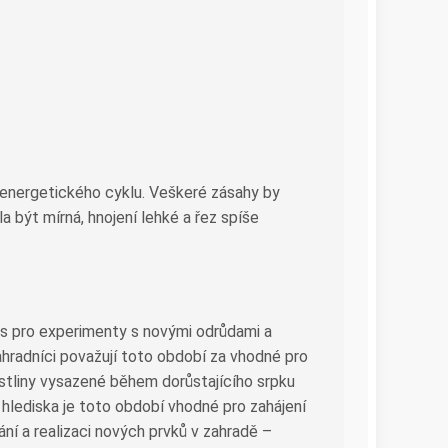
o energetického cyklu. Veškeré zásahy by
la být mírná, hnojení lehké a řez spíše
čas pro experimenty s novými odrůdami a
ahradníci považují toto období za vhodné pro
 rostliny vysazené během dorůstajícího srpku
hlediska je toto období vhodné pro zahájení
ní a realizaci nových prvků v zahradě –