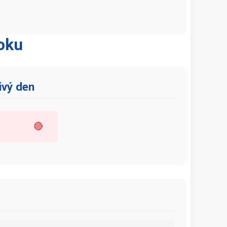
oku
ivý den
🔴