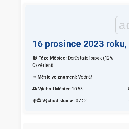
a
16 prosince 2023 roku,
🌒 Fáze Měsíce:
Dorůstající srpek (12%
Osvětlení)
♒ Měsíc ve znamení:
Vodnář
🌅 Východ Měsíce:
10:53
☀️🌅 Východ slunce:
07:53