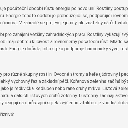
uje počáteční období růstu energie po novoluní. Rostliny postupn
 Energie tohoto období je probouzející se, podporující rovnomě
 činnost. V zahradě se projevuje jemný, ale znatelný nárůst vitali
bí pro zahájení většiny zahradnických prací. Rostliny vykazují 
 mají dobrou klíčivost a rovnoměrný počáteční růst. Mladé saze
ti. Energie dorůstajícího srpku podporuje harmonický vývoj rostl
 pro různé skupiny rostlin. Ovocné stromy a keře (jádroviny i pe
hký výchovný řez a základní péči. Kořenová zelenina začíná být 
jako je ředkvička, kedluben nebo rané druhy mrkve. Listová zelen
átu a dalších listových druhů zeleniny. Luštěniny začínají aktivov
y reagují na dorůstající srpek zvýšenou vitalitou, je vhodná dob
říznivé: