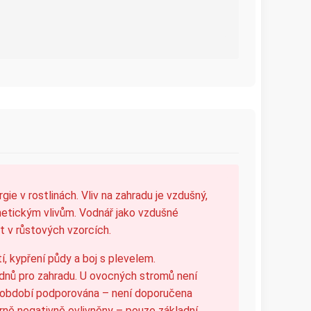
ie v rostlinách. Vliv na zahradu je vzdušný,
netickým vlivům. Vodnář jako vzdušné
st v růstových vzorcích.
, kypření půdy a boj s plevelem.
 dnů pro zahradu. U ovocných stromů není
to období podporována – není doporučena
 mírně negativně ovlivněny – pouze základní