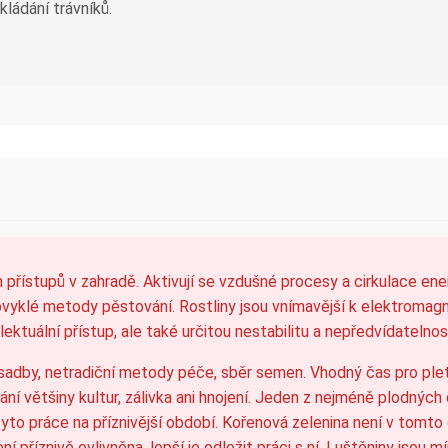
ládání trávníků.
 přístupů v zahradě. Aktivují se vzdušné procesy a cirkulace energ
bvyklé metody pěstování. Rostliny jsou vnímavější k elektromag
telektuální přístup, ale také určitou nestabilitu a nepředvídatelno
sadby, netradiční metody péče, sběr semen. Vhodný čas pro pletí
í většiny kultur, zálivka ani hnojení. Jeden z nejméně plodných
tyto práce na příznivější období. Kořenová zelenina není v tom
ní příznivě ovlivněna, lepší je odložit práci s ní. Luštěniny jsou