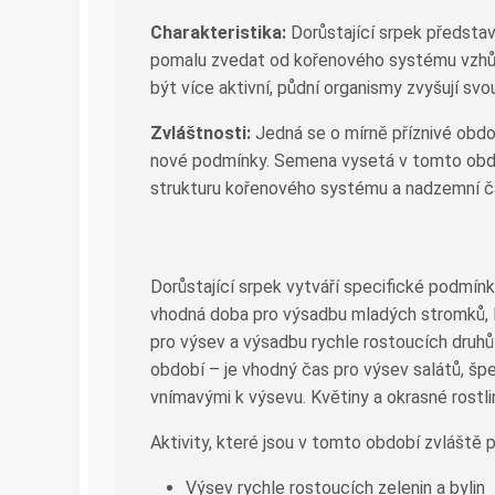
Charakteristika:
Dorůstající srpek představ
pomalu zvedat od kořenového systému vzhůru.
být více aktivní, půdní organismy zvyšují svou
Zvláštnosti:
Jedná se o mírně příznivé obdo
nové podmínky. Semena vysetá v tomto období
strukturu kořenového systému a nadzemní čás
Dorůstající srpek vytváří specifické podmínky
vhodná doba pro výsadbu mladých stromků, le
pro výsev a výsadbu rychle rostoucích druhů 
období – je vhodný čas pro výsev salátů, špen
vnímavými k výsevu. Květiny a okrasné rostlin
Aktivity, které jsou v tomto období zvláště p
Výsev rychle rostoucích zelenin a bylin