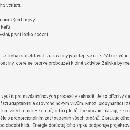
ého vzrůstu
rganickými hnojivy
 keřů
vání, první lehké sečení
u je třeba respektovat, že rostliny jsou teprve na začátku svéh
ostliny, které se teprve probouzejí k plné aktivitě. Zálivka by mě
ě využít pro navázání nových procesů v zahradě. Je to příznivý 
 fázi adaptabilní a otevřené novým vlivům. Mnozí biodynamičtí z
kturu všech částí – kořenů, listů i plodů. Pozorování ukazují, že
ěla s proporcionálním zastoupením všech orgánů. Z praktického 
 období klidu. Energie dorůstajícího srpku podporuje projektová