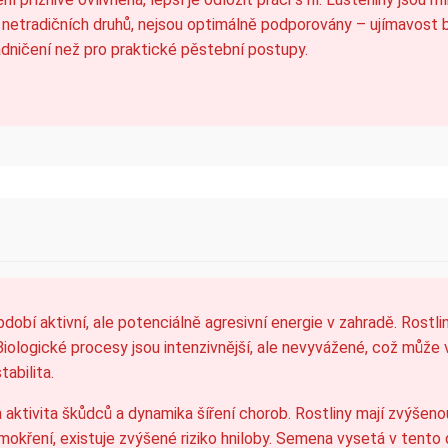
netradičních druhů, nejsou optimálně podporovány – ujímavost by
adničení než pro praktické pěstební postupy.
bdobí aktivní, ale potenciálně agresivní energie v zahradě. Rostli
 Biologické procesy jsou intenzivnější, ale nevyvážené, což můž
abilita.
aktivita škůdců a dynamika šíření chorob. Rostliny mají zvýšenou
emokření, existuje zvýšené riziko hniloby. Semena vysetá v tento 