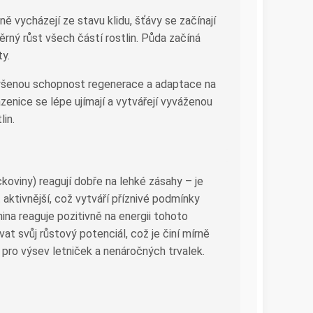
ě vycházejí ze stavu klidu, šťávy se začínají
rný růst všech částí rostlin. Půda začíná
ty.
zvýšenou schopnost regenerace a adaptace na
nice se lépe ujímají a vytvářejí vyváženou
in.
ckoviny) reagují dobře na lehké zásahy – je
aktivnější, což vytváří příznivé podmínky
ina reaguje pozitivně na energii tohoto
at svůj růstový potenciál, což je činí mírně
a pro výsev letniček a nenáročných trvalek.