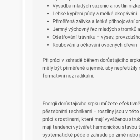
Výsadba mladých sazenic a rostlin nízk
Lehké kypření půdy a mělké okopávání
Přiměřená zálivka a lehké přihnojování o
Jemný výchovný řez mladých stromků a
Ošetřování trávníku – výsev, provzdušňo
Roubování a očkování ovocných dřevin
Při práci v zahradě během dorůstajícího srpk
měly být přiměřené a jemné, aby nepřetížily r
formativní než radikální.
Energii dorůstajícího srpku můžete efektivn
pěstebními technikami – rostliny jsou v této
práci s rostlinami, které mají vyváženou stru
mají tendenci vytvářet harmonickou stavbu t
systematické péče o zahradu po zimě nebo po