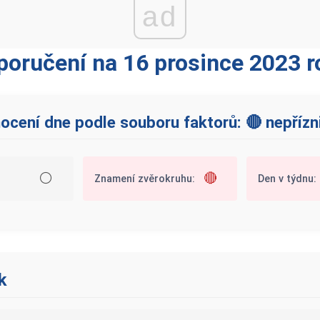
ad
poručení na 16 prosince 2023 r
ocení dne podle souboru faktorů: 🔴 nepřízn
⚪
🔴
Znamení zvěrokruhu:
Den v týdnu:
k