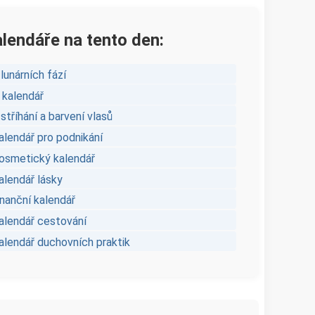
alendáře na tento den:
lunárních fází
 kalendář
stříhání a barvení vlasů
alendář pro podnikání
kosmetický kalendář
alendář lásky
inanční kalendář
kalendář cestování
kalendář duchovních praktik