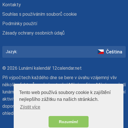
Kontakty
Souhlas s používáním souborů cookie
Podmínky použití
Zásady ochrany osobních údajů
Čeština
Jazyk:
© 2026 Lunární kalendář 12calendar.net
Při výpočtech každého dne se bere v úvahu vzájemný vliv
několika faktorů: možné zatmění Měsíce, fáze Měsíce, pořadí
lunárního dne, znamení zvěrokruhu a den v týdnu. Při plánování
Tento web používá soubory cookie k zajištění
aktivit mějte na paměti, že náš lunární kalendář má
nejlepšího zážitku na našich stránkách.
doporučující charakter. Konečné rozhodnutí je na vás – s
Zjistit více
ohledem na názor odborníků-astrologů nebo proti němu.
Rozumím!