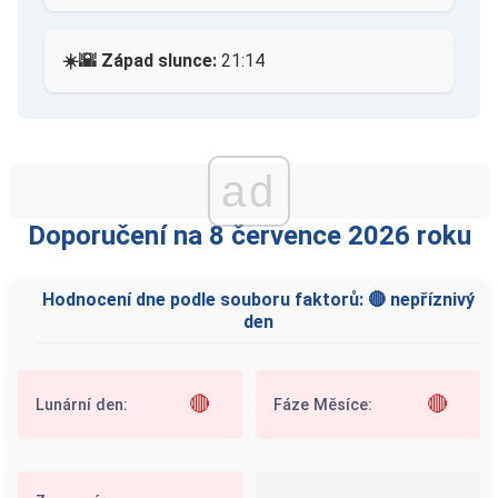
☀️🌇 Západ slunce:
21:14
ad
Doporučení na 8 července 2026 roku
Hodnocení dne podle souboru faktorů: 🔴 nepříznivý
den
🔴
🔴
Lunární den:
Fáze Měsíce: