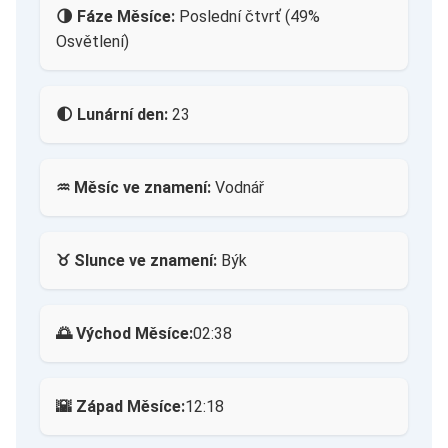
🌗 Fáze Měsíce:
Poslední čtvrť (49%
Osvětlení)
🌓 Lunární den:
23
♒ Měsíc ve znamení:
Vodnář
♉ Slunce ve znamení:
Býk
🌅 Východ Měsíce:
02:38
🌇 Západ Měsíce:
12:18