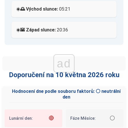
☀️🌅 Východ slunce:
05:21
☀️🌇 Západ slunce:
20:36
ad
Doporučení na 10 května 2026 roku
Hodnocení dne podle souboru faktorů: ⚪ neutrální
den
🔴
⚪
Lunární den:
Fáze Měsíce: