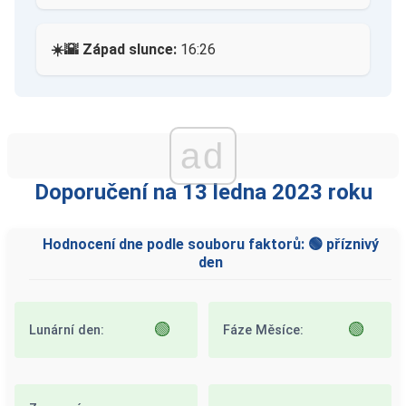
☀️🌇 Západ slunce:
16:26
ad
Doporučení na 13 ledna 2023 roku
Hodnocení dne podle souboru faktorů: 🟢 příznivý
den
🟢
🟢
Lunární den:
Fáze Měsíce: