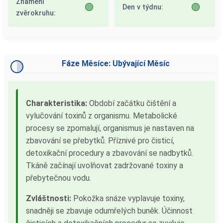
Znamení
🟢
🟢
Den v týdnu:
zvěrokruhu:
Fáze Měsíce: Ubývající Měsíc
Charakteristika:
Období začátku čištění a
vylučování toxinů z organismu. Metabolické
procesy se zpomalují, organismus je nastaven na
zbavování se přebytků. Příznivé pro čisticí,
detoxikační procedury a zbavování se nadbytků.
Tkáně začínají uvolňovat zadržované toxiny a
přebytečnou vodu.
Zvláštnosti:
Pokožka snáze vyplavuje toxiny,
snadněji se zbavuje odumřelých buněk. Účinnost